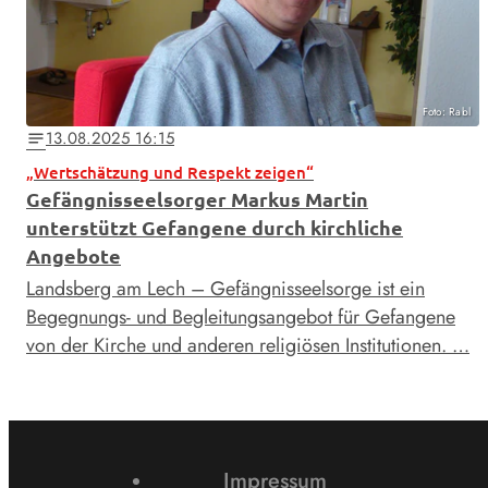
Foto: Rabl
13.08.2025 16:15
notes
„Wertschätzung und Respekt zeigen“
Gefängnisseelsorger Markus Martin
unterstützt Gefangene durch kirchliche
Angebote
Landsberg am Lech – Gefängnisseelsorge ist ein
Begegnungs- und Begleitungsangebot für Gefangene
von der Kirche und anderen religiösen Institutionen. …
Impressum