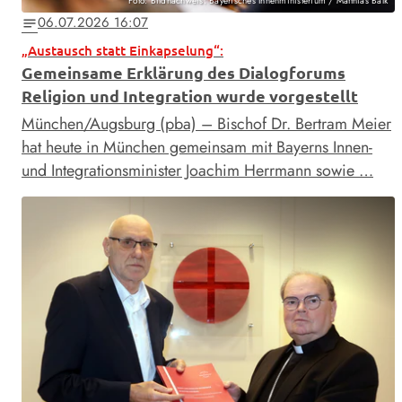
Foto: Bildnachweis: Bayerisches Innenministerium / Matthias Balk
06.07.2026 16:07
notes
„Austausch statt Einkapselung“:
Gemeinsame Erklärung des Dialogforums
Religion und Integration wurde vorgestellt
München/Augsburg (pba) – Bischof Dr. Bertram Meier
hat heute in München gemeinsam mit Bayerns Innen-
und Integrationsminister Joachim Herrmann sowie …