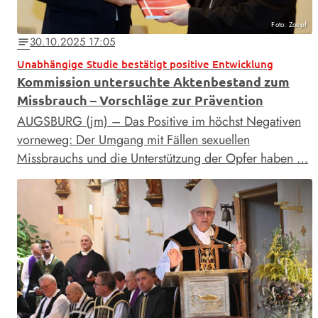
Foto: Zoepf
30.10.2025 17:05
notes
Unabhängige Studie bestätigt positive Entwicklung
Kommission untersuchte Aktenbestand zum
Missbrauch – Vorschläge zur Prävention
AUGSBURG (jm) – Das Positive im höchst Negativen
vorneweg: Der Umgang mit Fällen sexuellen
Missbrauchs und die Unterstützung der Opfer haben …