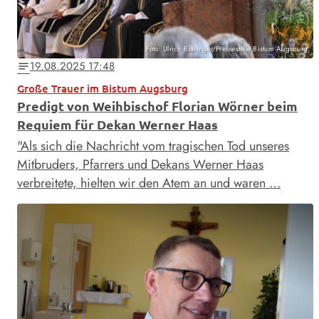
Foto: Ulrich Bobinger/Pressestelle Bistum Augsburg
19.08.2025 17:48
notes
Große Trauer im Bistum Augsburg
Predigt von Weihbischof Florian Wörner beim
Requiem für Dekan Werner Haas
"Als sich die Nachricht vom tragischen Tod unseres
Mitbruders, Pfarrers und Dekans Werner Haas
verbreitete, hielten wir den Atem an und waren …