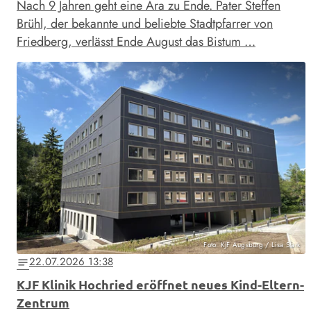
Nach 9 Jahren geht eine Ära zu Ende. Pater Steffen
Brühl, der bekannte und beliebte Stadtpfarrer von
Friedberg, verlässt Ende August das Bistum …
Foto: KJF Augsburg / Lisa Stark
22.07.2026 13:38
notes
KJF Klinik Hochried eröffnet neues Kind-Eltern-
Zentrum