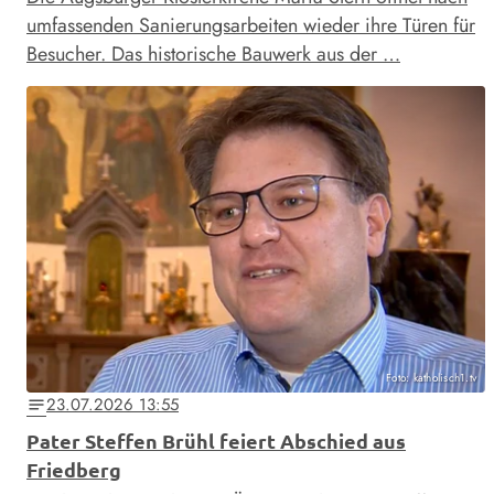
umfassenden Sanierungsarbeiten wieder ihre Türen für
Besucher. Das historische Bauwerk aus der …
Foto: katholisch1.tv
23.07.2026 13:55
notes
Pater Steffen Brühl feiert Abschied aus
Friedberg