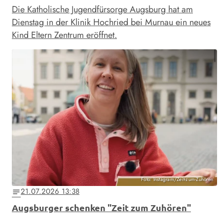
Die Katholische Jugendfürsorge Augsburg hat am
Dienstag in der Klinik Hochried bei Murnau ein neues
Kind Eltern Zentrum eröffnet.
Foto: Instagram/Zeit-zum-Zuhören
21.07.2026 13:38
notes
Augsburger schenken "Zeit zum Zuhören"