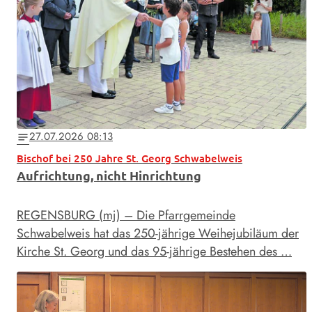
27.07.2026 08:13
notes
Bischof bei 250 Jahre St. Georg Schwabelweis
Aufrichtung, nicht Hinrichtung
REGENSBURG (mj) – Die Pfarrgemeinde
Schwabelweis hat das 250-jährige Weihejubiläum der
Kirche St. Georg und das 95-jährige Bestehen des …