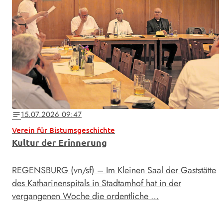
15.07.2026 09:47
notes
Verein für Bistumsgeschichte
Kultur der Erinnerung
REGENSBURG (vn/sf) – Im Kleinen Saal der Gaststätte
des Katharinenspitals in Stadtamhof hat in der
vergangenen Woche die ordentliche …