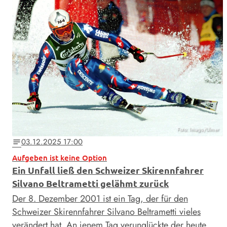
Foto: Imago/Ulmer
03.12.2025 17:00
notes
Aufgeben ist keine Option
Ein Unfall ließ den Schweizer Skirennfahrer
Silvano Beltrametti gelähmt zurück
Der 8. Dezember 2001 ist ein Tag, der für den
Schweizer Skirennfahrer Silvano Beltrametti vieles
verändert hat. An jenem Tag verunglückte der heute …