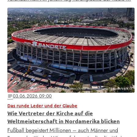
ProtoplasmaKid/CC BY 4.0 (https://creativecommons.org/licenses/by/4.0)
03.06.2026 09:00
notes
Das runde Leder und der Glaube
Wie Vertreter der Kirche auf die
Weltmeisterschaft in Nordamerika blicken
Fußball begeistert Millionen – auch Männer und