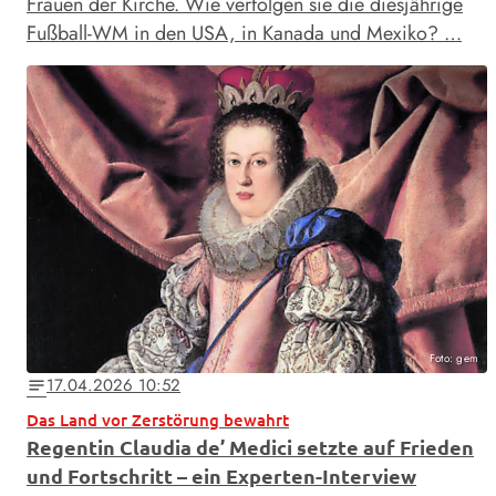
Frauen der Kirche. Wie verfolgen sie die diesjährige
Fußball-WM in den USA, in Kanada und Mexiko? …
Foto: gem
17.04.2026 10:52
notes
Das Land vor Zerstörung bewahrt
Regentin Claudia de’ Medici setzte auf Frieden
und Fortschritt – ein Experten-Interview