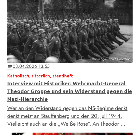
Foto: Imago/Everett Collection
08.04.2026 13:55
notes
Katholisch, ritterlich, standhaft
Interview mit Historiker: Wehrmacht-General
Theodor Groppe und sein Widerstand gegen die
Nazi-Hierarchie
Wer an den Widerstand gegen das NS-Regime denkt,
denkt meist an Stauffenberg und den 20. Juli 1944.
Vielleicht auch an die „Weiße Rose“. An Theodor …