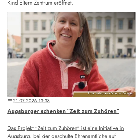
Kind Eltern Zentrum eröffnet.
Foto: Instagram/Zeit-zum-Zuhören
21.07.2026 13:38
notes
Augsburger schenken "Zeit zum Zuhören"
Das Projekt "Zeit zum Zuhören" ist eine Initiative in
Augsburg, bei der geschulte Ehrenamtliche auf