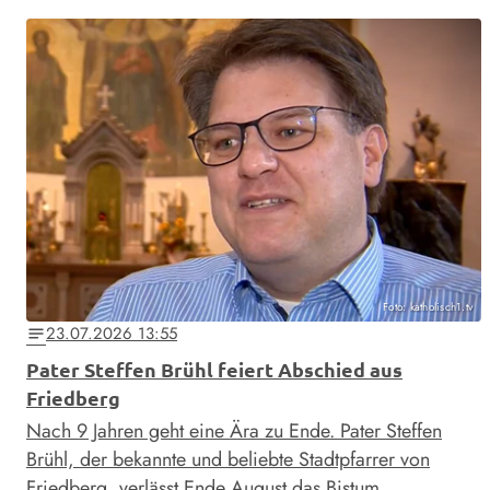
Foto: katholisch1.tv
23.07.2026 13:55
notes
Pater Steffen Brühl feiert Abschied aus
Friedberg
Nach 9 Jahren geht eine Ära zu Ende. Pater Steffen
Brühl, der bekannte und beliebte Stadtpfarrer von
Friedberg, verlässt Ende August das Bistum …