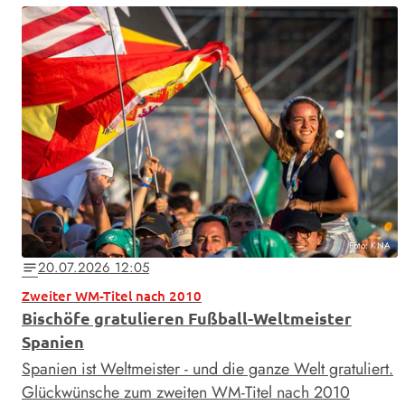
Foto: KNA
20.07.2026 12:05
notes
Zweiter WM-Titel nach 2010
Bischöfe gratulieren Fußball-Weltmeister
Spanien
Spanien ist Weltmeister - und die ganze Welt gratuliert.
Glückwünsche zum zweiten WM-Titel nach 2010