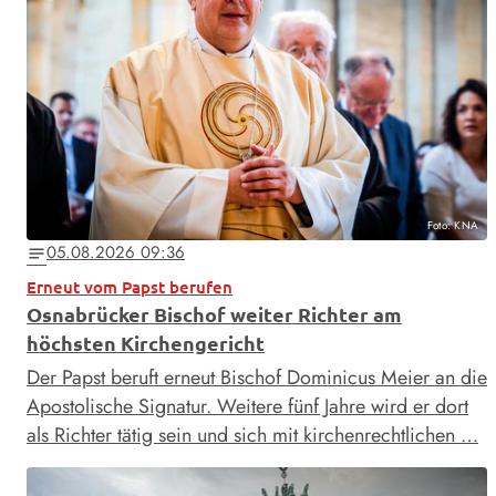
Foto: KNA
05.08.2026 09:36
notes
Erneut vom Papst berufen
Osnabrücker Bischof weiter Richter am
höchsten Kirchengericht
Der Papst beruft erneut Bischof Dominicus Meier an die
Apostolische Signatur. Weitere fünf Jahre wird er dort
als Richter tätig sein und sich mit kirchenrechtlichen …