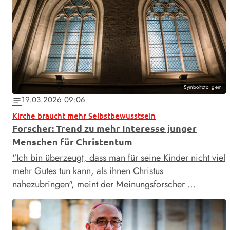
Symbolfoto: gem
19.03.2026 09:06
notes
Kirche braucht mehr Selbstbewusstsein
Forscher: Trend zu mehr Interesse junger
Menschen für Christentum
"Ich bin überzeugt, dass man für seine Kinder nicht viel
mehr Gutes tun kann, als ihnen Christus
nahezubringen", meint der Meinungsforscher …