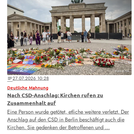
Foto: KNA
27.07.2026 10:28
notes
Deutliche Mahnung
Nach CSD-Anschlag: Kirchen rufen zu
Zusammenhalt auf
Eine Person wurde getötet, etliche weitere verletzt. Der
Anschlag auf den CSD in Berlin beschäftigt auch die
Kirchen. Sie gedenken der Betroffenen und …