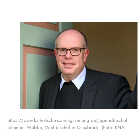
https://www.katholische-sonntagszeitung.de/Jugendbischof
Johannes Wübbe, Weihbischof in Osnabrück. (Foto: KNA)