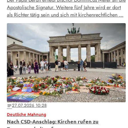
Der Papst beruft erneut Bischof Dominicus Meier an die
Apostolische Signatur. Weitere fünf Jahre wird er dort
als Richter tätig sein und sich mit kirchenrechtlichen …
Foto: KNA
27.07.2026 10:28
notes
Deutliche Mahnung
Nach CSD-Anschlag: Kirchen rufen zu