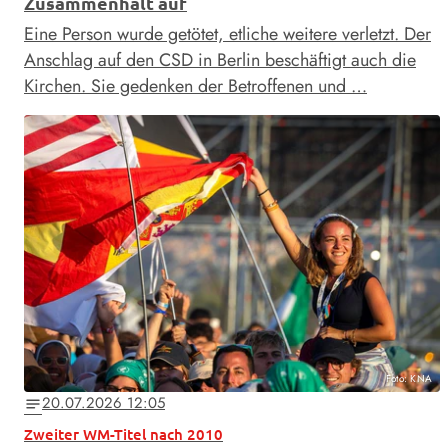
Zusammenhalt auf
Eine Person wurde getötet, etliche weitere verletzt. Der
Anschlag auf den CSD in Berlin beschäftigt auch die
Kirchen. Sie gedenken der Betroffenen und …
Foto: KNA
20.07.2026 12:05
notes
Zweiter WM-Titel nach 2010