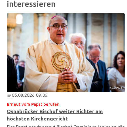
interessieren
Foto: KNA
05.08.2026 09:36
notes
Erneut vom Papst berufen
Osnabrücker Bischof weiter Richter am
höchsten Kirchengericht