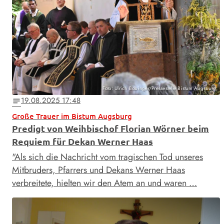
Foto: Ulrich Bobinger/Pressestelle Bistum Augsburg
19.08.2025 17:48
notes
Große Trauer im Bistum Augsburg
Predigt von Weihbischof Florian Wörner beim
Requiem für Dekan Werner Haas
"Als sich die Nachricht vom tragischen Tod unseres
Mitbruders, Pfarrers und Dekans Werner Haas
verbreitete, hielten wir den Atem an und waren …