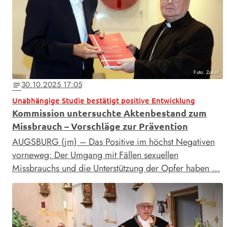
Foto: Zoepf
30.10.2025 17:05
notes
Unabhängige Studie bestätigt positive Entwicklung
Kommission untersuchte Aktenbestand zum
Missbrauch – Vorschläge zur Prävention
AUGSBURG (jm) – Das Positive im höchst Negativen
vorneweg: Der Umgang mit Fällen sexuellen
Missbrauchs und die Unterstützung der Opfer haben …