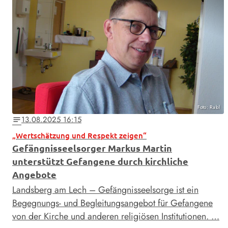
Foto: Rabl
13.08.2025 16:15
notes
„Wertschätzung und Respekt zeigen“
Gefängnisseelsorger Markus Martin
unterstützt Gefangene durch kirchliche
Angebote
Landsberg am Lech – Gefängnisseelsorge ist ein
Begegnungs- und Begleitungsangebot für Gefangene
von der Kirche und anderen religiösen Institutionen. …