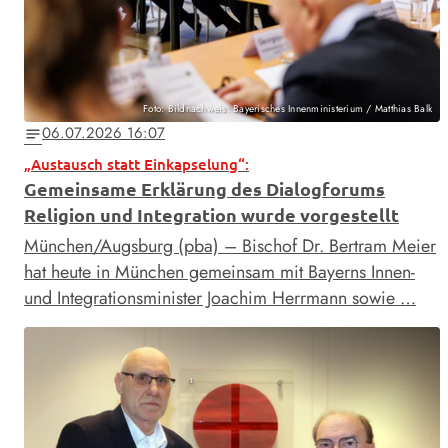
Foto: Bildnachweis: Bayerisches Innenministerium / Matthias Balk
06.07.2026 16:07
notes
„Austausch statt Einkapselung“:
Gemeinsame Erklärung des Dialogforums
Religion und Integration wurde vorgestellt
München/Augsburg (pba) – Bischof Dr. Bertram Meier
hat heute in München gemeinsam mit Bayerns Innen-
und Integrationsminister Joachim Herrmann sowie …