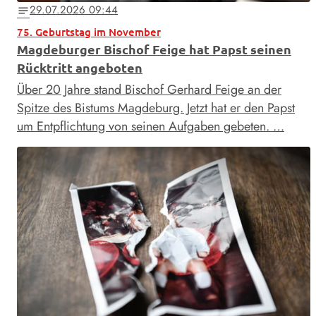
29.07.2026 09:44
notes
75. Geburtstag im November
Magdeburger Bischof Feige hat Papst seinen
Rücktritt angeboten
Über 20 Jahre stand Bischof Gerhard Feige an der
Spitze des Bistums Magdeburg. Jetzt hat er den Papst
um Entpflichtung von seinen Aufgaben gebeten. …