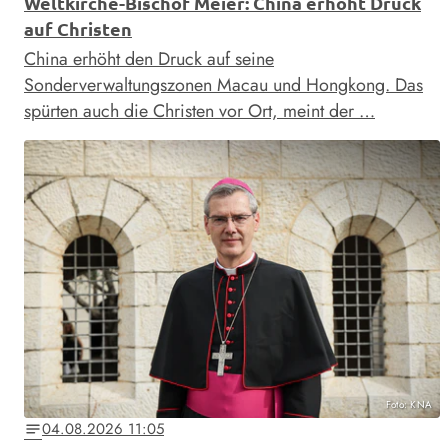
Weltkirche-Bischof Meier: China erhöht Druck
auf Christen
China erhöht den Druck auf seine
Sonderverwaltungszonen Macau und Hongkong. Das
spürten auch die Christen vor Ort, meint der …
Foto: KNA
04.08.2026 11:05
notes