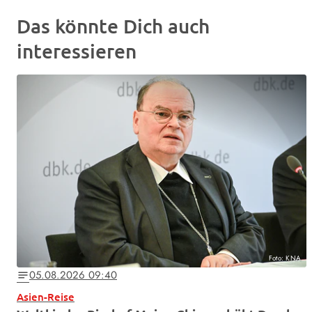
Das könnte Dich auch
interessieren
Foto: KNA
05.08.2026 09:40
notes
Asien-Reise