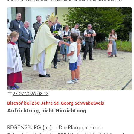
27.07.2026 08:13
notes
Bischof bei 250 Jahre St. Georg Schwabelweis
Aufrichtung, nicht Hinrichtung
REGENSBURG (mj) – Die Pfarrgemeinde