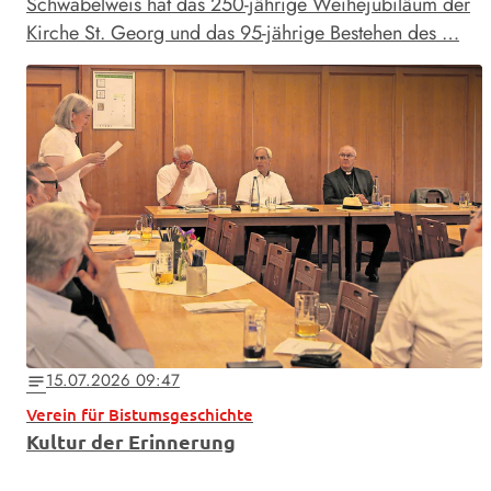
Schwabelweis hat das 250-jährige Weihejubiläum der
Kirche St. Georg und das 95-jährige Bestehen des …
15.07.2026 09:47
notes
Verein für Bistumsgeschichte
Kultur der Erinnerung