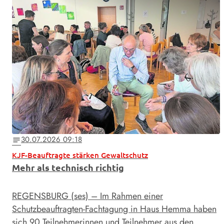
30.07.2026 09:18
notes
KJF-Beauftragte stärken Gewaltschutz
Mehr als technisch richtig
REGENSBURG (ses) – Im Rahmen einer
Schutzbeauftragten-Fachtagung in Haus Hemma haben
sich 90 Teilnehmerinnen und Teilnehmer aus den …