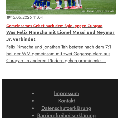
Foto: Imago/Ulmer/Teamfoto
15.06.2026 11:04
notes
Gemeinsames Gebet nach dem Spiel gegen Curaçao
Was Felix Nmecha mit Lionel Messi und Neymar
Jr. verbindet
Felix Nmecha und Jonathan Tah beteten nach dem 7:1
bei der WM gemeinsam mit zwei Gegenspielern aus
Curaçao. In anderen Ländern gehen prominente …
Impressum
Kontakt
Datenschutzerklärung
Barrierefreiheitserklärung