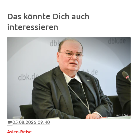
Das könnte Dich auch
interessieren
Foto: KNA
05.08.2026 09:40
notes
Asien-Reise