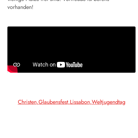
vorhanden!
Christen
Glaubensfest
Lissabon
Weltjugendtag