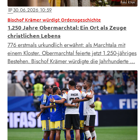
Foto: KNA
30.06.2026 10:59
notes
Bischof Krämer würdigt Ordensgeschichte
1.250 Jahre Obermarchtal: Ein Ort als Zeuge
christlichen Lebens
776 erstmals urkundlich erwähnt: als Marchtala mit
einem Kloster. Obermarchtal feierte jetzt 1.250-jähriges
Bestehen. Bischof Krämer würdigte die Jahrhunderte …