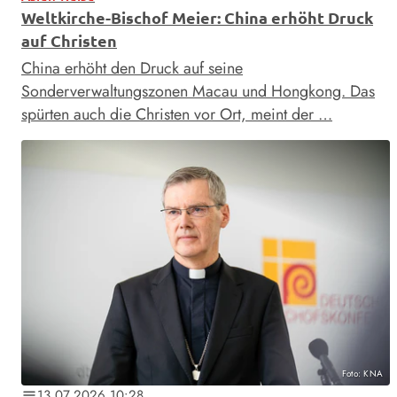
Weltkirche-Bischof Meier: China erhöht Druck
auf Christen
China erhöht den Druck auf seine
Sonderverwaltungszonen Macau und Hongkong. Das
spürten auch die Christen vor Ort, meint der …
Foto: KNA
13.07.2026 10:28
notes