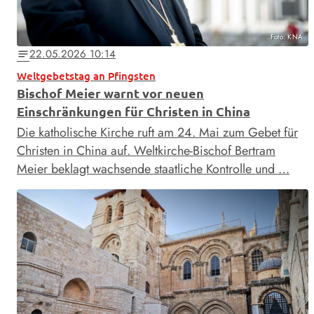
Foto: KNA
22.05.2026 10:14
notes
Weltgebetstag an Pfingsten
Bischof Meier warnt vor neuen
Einschränkungen für Christen in China
Die katholische Kirche ruft am 24. Mai zum Gebet für
Christen in China auf. Weltkirche-Bischof Bertram
Meier beklagt wachsende staatliche Kontrolle und …