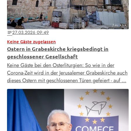
Foto: KNA
27.03.2026 09:49
notes
Keine Gäste zugelassen
Ostern in Grabeskirche kriegsbedingt in
geschlossener Gesellschaft
Keine Gäste bei den Osterliturgien: So wie in der
Corona-Zeit wird in der Jerusalemer Grabeskirche auch
dieses Ostern mit geschlossenen Türen gefeiert - auf …