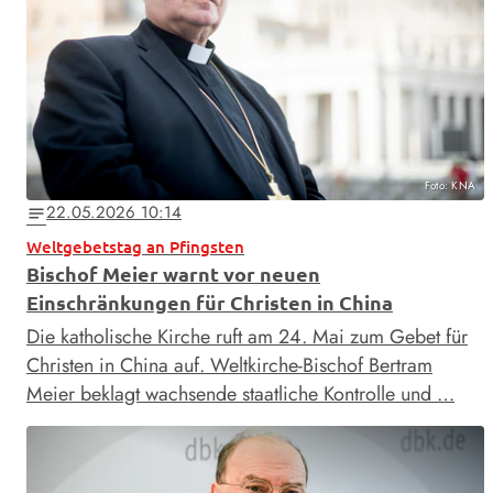
Foto: KNA
22.05.2026 10:14
notes
Weltgebetstag an Pfingsten
Bischof Meier warnt vor neuen
Einschränkungen für Christen in China
Die katholische Kirche ruft am 24. Mai zum Gebet für
Christen in China auf. Weltkirche-Bischof Bertram
Meier beklagt wachsende staatliche Kontrolle und …