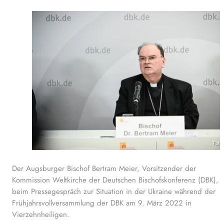
Foto
Der Augsburger Bischof Bertram Meier, Vorsitzender der
Kommission Weltkirche der Deutschen Bischofskonferenz (DBK),
beim Pressegespräch zur Situation in der Ukraine während der
Frühjahrsvollversammlung der DBK am 9. März 2022 in
Vierzehnheiligen.