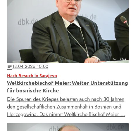
Foto: KNA
13.04.2026 10:00
notes
Nach Besuch in Sarajevo
Weltkirchebischof Meier: Weiter Unterstützung
für bosnische Kirche
Die Spuren des Krieges belasten auch nach 30 Jahren
den gesellschaftlichen Zusammenhalt in Bosnien und
Herzegowina. Das nimmt Weltkirche-Bischof Meier …