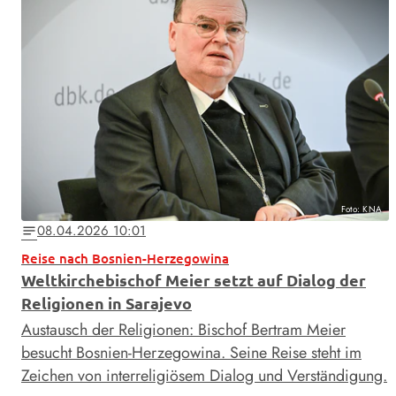
Foto: KNA
08.04.2026 10:01
notes
Reise nach Bosnien-Herzegowina
Weltkirchebischof Meier setzt auf Dialog der
Religionen in Sarajevo
Austausch der Religionen: Bischof Bertram Meier
besucht Bosnien-Herzegowina. Seine Reise steht im
Zeichen von interreligiösem Dialog und Verständigung.