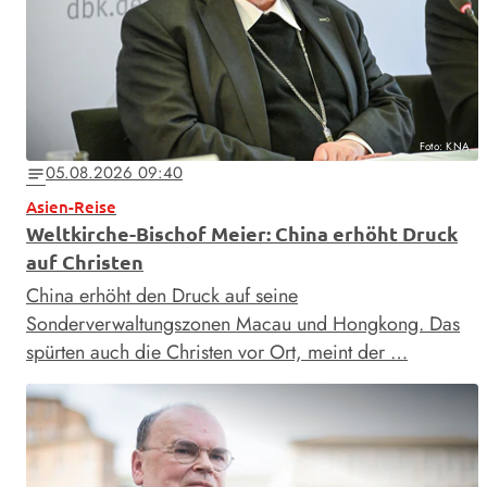
Foto: KNA
05.08.2026 09:40
notes
Asien-Reise
Weltkirche-Bischof Meier: China erhöht Druck
auf Christen
China erhöht den Druck auf seine
Sonderverwaltungszonen Macau und Hongkong. Das
spürten auch die Christen vor Ort, meint der …