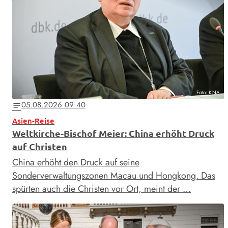
Foto: KNA
05.08.2026 09:40
notes
Asien-Reise
Weltkirche-Bischof Meier: China erhöht Druck
auf Christen
China erhöht den Druck auf seine
Sonderverwaltungszonen Macau und Hongkong. Das
spürten auch die Christen vor Ort, meint der …