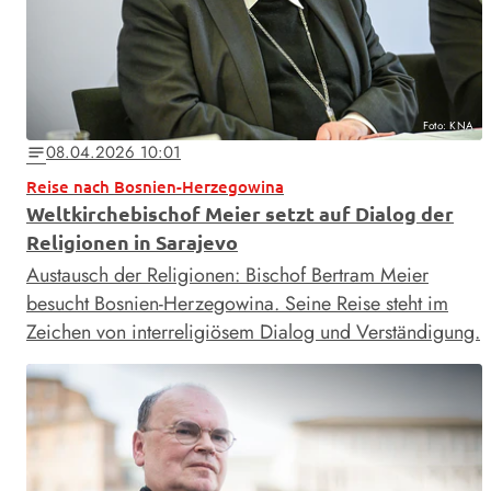
Foto: KNA
08.04.2026 10:01
notes
Reise nach Bosnien-Herzegowina
Weltkirchebischof Meier setzt auf Dialog der
Religionen in Sarajevo
Austausch der Religionen: Bischof Bertram Meier
besucht Bosnien-Herzegowina. Seine Reise steht im
Zeichen von interreligiösem Dialog und Verständigung.