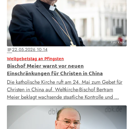
Foto: KNA
22.05.2026 10:14
notes
Weltgebetstag an Pfingsten
Bischof Meier warnt vor neuen
Einschränkungen für Christen in China
Die katholische Kirche ruft am 24. Mai zum Gebet für
Christen in China auf. Weltkirche-Bischof Bertram
Meier beklagt wachsende staatliche Kontrolle und …