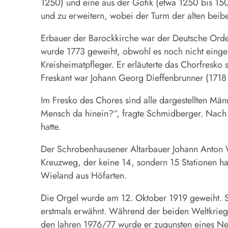
1250) und eine aus der Gotik (etwa 1250 bis 1500
und zu erweitern, wobei der Turm der alten beib
Erbauer der Barockkirche war der Deutsche Orden
wurde 1773 geweiht, obwohl es noch nicht einger
Kreisheimatpfleger. Er erläuterte das Chorfresko
Freskant war Johann Georg Dieffenbrunner (1718
Im Fresko des Chores sind alle dargestellten Mä
Mensch da hinein?“, fragte Schmidberger. Nach s
hatte.
Der Schrobenhausener Altarbauer Johann Anton Wi
Kreuzweg, der keine 14, sondern 15 Stationen h
Wieland aus Höfarten.
Die Orgel wurde am 12. Oktober 1919 geweiht. 
erstmals erwähnt. Während der beiden Weltkriege 
den Jahren 1976/77 wurde er zugunsten eines Ne