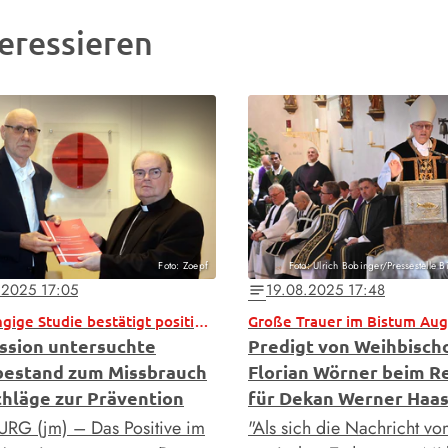
eressieren
Foto: Zoepf
Foto: Ulrich Bobinger/Pressestelle 
.2025 17:05
19.08.2025 17:48
notes
Unabhängige Studie bestätigt positive Entwicklung
Große Trauer im Bistum Au
sion untersuchte
Predigt von Weihbisch
estand zum Missbrauch
Florian Wörner beim 
chläge zur Prävention
für Dekan Werner Haa
G (jm) – Das Positive im
"Als sich die Nachricht v