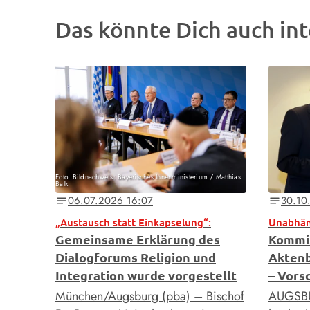
Das könnte Dich auch int
Foto: Bildnachweis: Bayerisches Innenministerium / Matthias
Balk
06.07.2026 16:07
30.10
notes
notes
„Austausch statt Einkapselung“:
Gemeinsame Erklärung des
Kommis
Dialogforums Religion und
Aktenb
Integration wurde vorgestellt
– Vors
München/Augsburg (pba) – Bischof
AUGSBUR