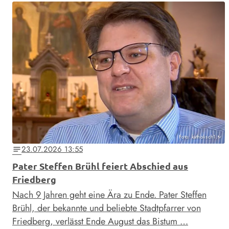
Foto: katholisch1.tv
23.07.2026 13:55
notes
Pater Steffen Brühl feiert Abschied aus
Friedberg
Nach 9 Jahren geht eine Ära zu Ende. Pater Steffen
Brühl, der bekannte und beliebte Stadtpfarrer von
Friedberg, verlässt Ende August das Bistum …