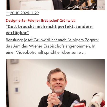
Foto: Erzdiözese Wien/Schönlaub
20.10.2025 11:29
notes
Designierter Wiener Erzbischof Grünwidl:
"Gott braucht mich nicht perfekt, sondern
verfügbar"
Berufung: Josef Grünwidl hat nach "einigem Zögern"
das Amt des Wiener Erzbischofs angenommen. In
einer Videobotschaft spricht er über seine …