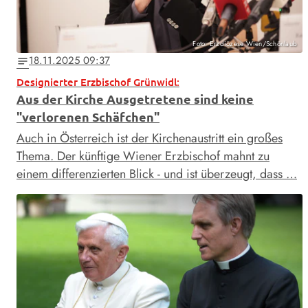
Foto: Erzdiözese Wien/Schönlaub
18.11.2025 09:37
notes
Designierter Erzbischof Grünwidl:
Aus der Kirche Ausgetretene sind keine
"verlorenen Schäfchen"
Auch in Österreich ist der Kirchenaustritt ein großes
Thema. Der künftige Wiener Erzbischof mahnt zu
einem differenzierten Blick - und ist überzeugt, dass …