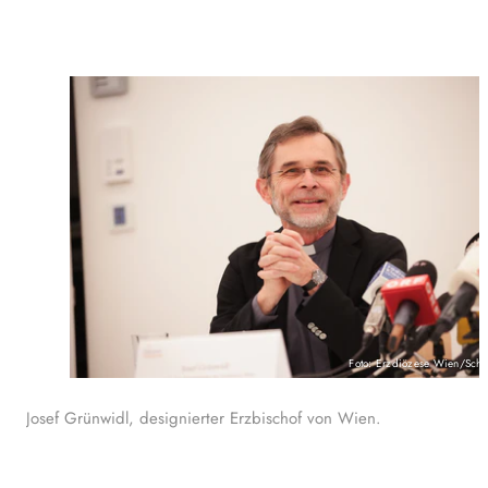
Foto: Erzdiözese Wien/Schö
Josef Grünwidl, designierter Erzbischof von Wien.