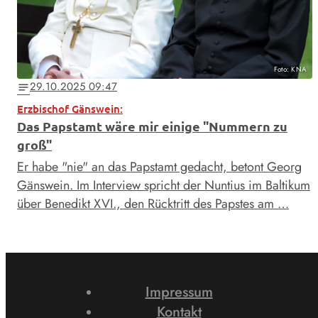
Foto: KNA
29.10.2025 09:47
notes
Erzbischof Gänswein:
Das Papstamt wäre mir einige "Nummern zu
groß"
Er habe "nie" an das Papstamt gedacht, betont Georg
Gänswein. Im Interview spricht der Nuntius im Baltikum
über Benedikt XVI., den Rücktritt des Papstes am …
Impressum
Kontakt