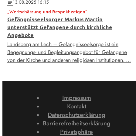
13.08.2025 16:15
notes
„Wertschätzung und Respekt zeigen“
Gefängnisseelsorger Markus Martin
unterstützt Gefangene durch kirchliche
Angebote
Landsberg am Lech – Gefängnisseelsorge ist ein
Begegnungs- und Begleitungsangebot für Gefangene
von der Kirche und anderen religiösen Institutionen. …
Impressum
Kontakt
Datenschutzerklärung
Barrierefreiheitserklärung
Privatsphäre