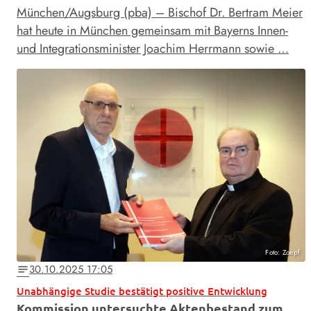
München/Augsburg (pba) – Bischof Dr. Bertram Meier
hat heute in München gemeinsam mit Bayerns Innen-
und Integrationsminister Joachim Herrmann sowie …
Foto: Zoepf
30.10.2025 17:05
notes
Unabhängige Studie bestätigt positive Entwicklung
Kommission untersuchte Aktenbestand zum