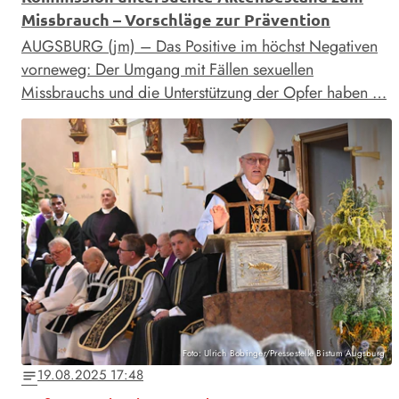
Missbrauch – Vorschläge zur Prävention
AUGSBURG (jm) – Das Positive im höchst Negativen
vorneweg: Der Umgang mit Fällen sexuellen
Missbrauchs und die Unterstützung der Opfer haben …
Foto: Ulrich Bobinger/Pressestelle Bistum Augsburg
19.08.2025 17:48
notes