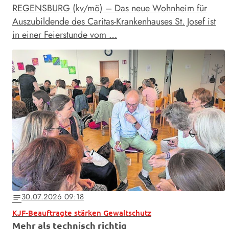
REGENSBURG (kv/mö) – Das neue Wohnheim für
Auszubildende des Caritas-Krankenhauses St. Josef ist
in einer Feierstunde vom …
30.07.2026 09:18
notes
KJF-Beauftragte stärken Gewaltschutz
Mehr als technisch richtig