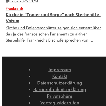
17.07.2026 10:24
notes
Frankreich
Kirche in "Trauer und Sorge" nach Sterbehilfe-
Votum
Kirche und Patientenschützer zeigen sich entsetzt über
das Ja des französischen Parlaments zu aktiver
Sterbehilfe. Frankreichs Bischöfe sprechen von …
Impressum
Kontakt
Datenschutzerklärung
Barrierefreiheitserklärung
Privatsphäre
Vertrag widerrufen