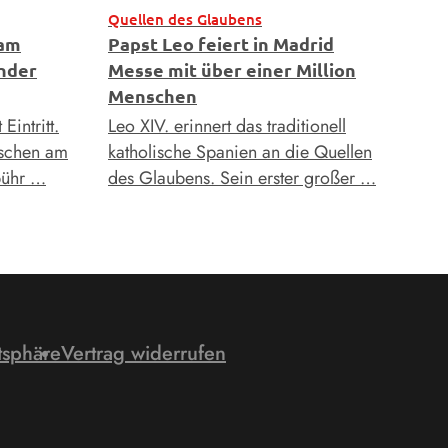
Quellen des Glaubens
 am
Papst Leo feiert in Madrid
nder
Messe mit über einer Million
Menschen
Eintritt.
Leo XIV. erinnert das traditionell
nschen am
katholische Spanien an die Quellen
bühr …
des Glaubens. Sein erster großer …
tsphäre
Vertrag widerrufen