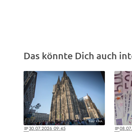
Das könnte Dich auch int
Foto: KNA
30.07.2026 09:45
08.07
notes
notes