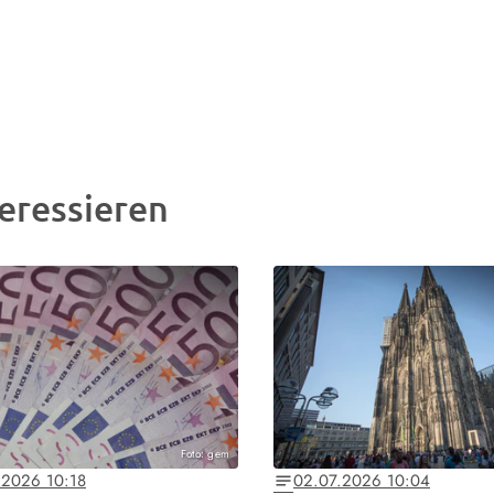
eressieren
Foto: gem
.2026 10:18
02.07.2026 10:04
notes