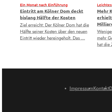
Ein Monat nach Einführung
Leichtes
Eintritt am Kölner Dom deckt
Mehr K
bislang Hälfte der Kosten
erhiel
Millia
Ziel erreicht: Der Kölner Dom hat die
Hälfte seiner Kosten über den neuen
Weniger
Eintritt wieder hereingeholt. Das …
mehr Ge
hat die
Impressum
Kontakt
D