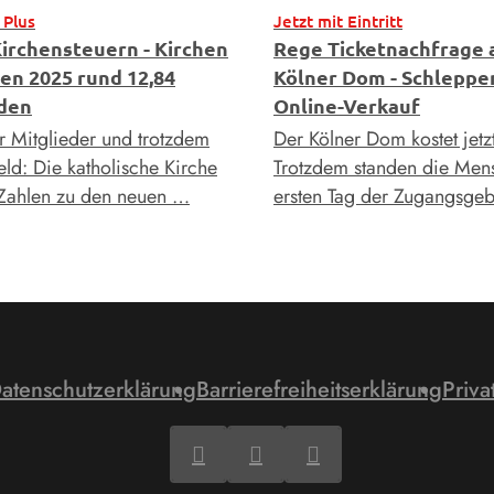
 Plus
Jetzt mit Eintritt
irchensteuern - Kirchen
Rege Ticketnachfrage
ten 2025 rund 12,84
Kölner Dom - Schleppe
rden
Online-Verkauf
 Mitglieder und trotzdem
Der Kölner Dom kostet jetzt 
ld: Die katholische Kirche
Trotzdem standen die Me
 Zahlen zu den neuen …
ersten Tag der Zugangsge
atenschutzerklärung
Barrierefreiheitserklärung
Priva