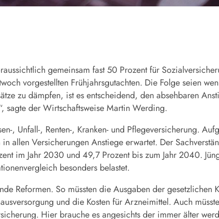
ussichtlich gemeinsam fast 50 Prozent für Sozialversiche
twoch vorgestellten Frühjahrsgutachten. Die Folge seien we
sätze zu dämpfen, ist es entscheidend, den absehbaren Ans
, sagte der Wirtschaftsweise Martin Werding.
en-, Unfall-, Renten-, Kranken- und Pflegeversicherung. Au
in allen Versicherungen Anstiege erwartet. Der Sachverstän
ozent im Jahr 2030 und 49,7 Prozent bis zum Jahr 2040. J
ionenvergleich besonders belastet.
nde Reformen. So müssten die Ausgaben der gesetzlichen K
ausversorgung und die Kosten für Arzneimittel. Auch müsste
rsicherung. Hier brauche es angesichts der immer älter we