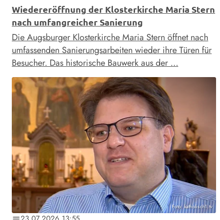
Wiedereröffnung der Klosterkirche Maria Stern
nach umfangreicher Sanierung
Die Augsburger Klosterkirche Maria Stern öffnet nach
umfassenden Sanierungsarbeiten wieder ihre Türen für
Besucher. Das historische Bauwerk aus der …
Foto: katholisch1.tv
23.07.2026 13:55
notes