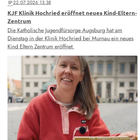
22.07.2026 13:38
notes
KJF Klinik Hochried eröffnet neues Kind-Eltern-
Zentrum
Die Katholische Jugendfürsorge Augsburg hat am
Dienstag in der Klinik Hochried bei Murnau ein neues
Kind Eltern Zentrum eröffnet.
Foto: Instagram/Zeit-zum-Zuhören