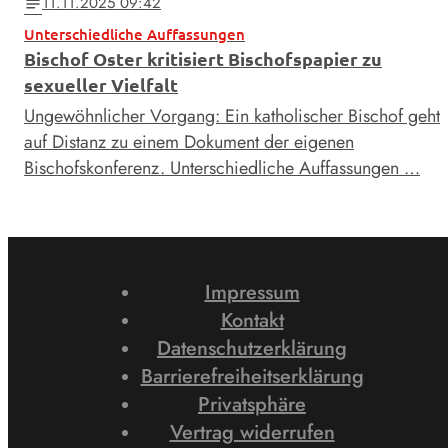
11.11.2025 09:42
notes
Unterschiedliche Auffassungen
Bischof Oster kritisiert Bischofspapier zu
sexueller Vielfalt
Ungewöhnlicher Vorgang: Ein katholischer Bischof geht
auf Distanz zu einem Dokument der eigenen
Bischofskonferenz. Unterschiedliche Auffassungen …
Impressum
Kontakt
Datenschutzerklärung
Barrierefreiheitserklärung
Privatsphäre
Vertrag widerrufen