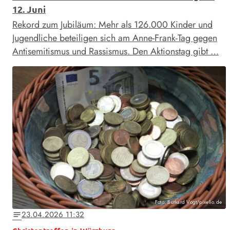
12. Juni
Rekord zum Jubiläum: Mehr als 126.000 Kinder und
Jugendliche beteiligen sich am Anne-Frank-Tag gegen
Antisemitismus und Rassismus. Den Aktionstag gibt …
Foto: Burkard Vogt/pixelio.de
23.04.2026 11:32
notes