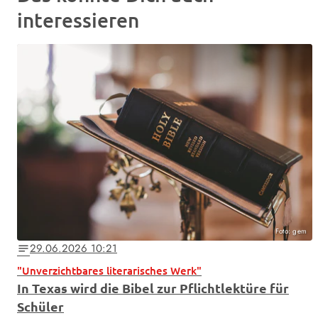
interessieren
Foto: gem
29.06.2026 10:21
notes
"Unverzichtbares literarisches Werk"
In Texas wird die Bibel zur Pflichtlektüre für
Schüler