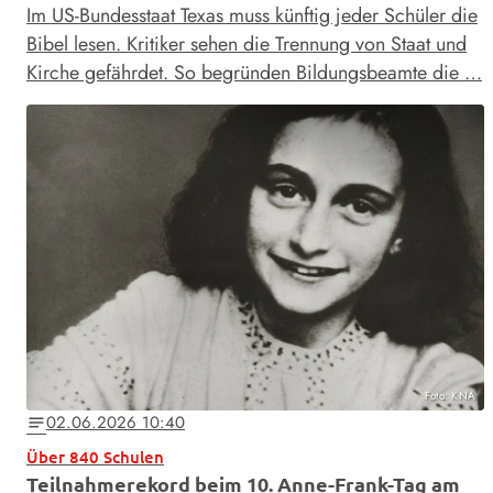
Im US-Bundesstaat Texas muss künftig jeder Schüler die
Bibel lesen. Kritiker sehen die Trennung von Staat und
Kirche gefährdet. So begründen Bildungsbeamte die …
Foto: KNA
02.06.2026 10:40
notes
Über 840 Schulen
Teilnahmerekord beim 10. Anne-Frank-Tag am