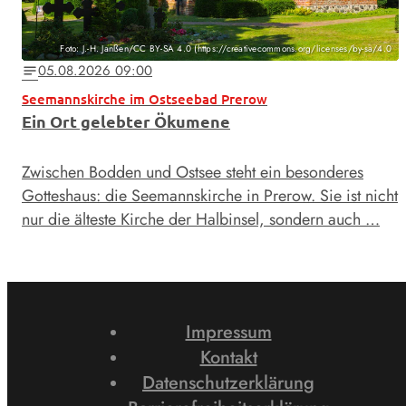
Foto: J.-H. Janßen/CC BY-SA 4.0 (https://creativecommons.org/licenses/by-sa/4.0
05.08.2026 09:00
notes
Seemannskirche im Ostseebad Prerow
Ein Ort gelebter Ökumene
Zwischen Bodden und Ostsee steht ein besonderes
Gotteshaus: die Seemannskirche in Prerow. Sie ist nicht
nur die älteste Kirche der Halbinsel, sondern auch …
Impressum
Kontakt
Datenschutzerklärung