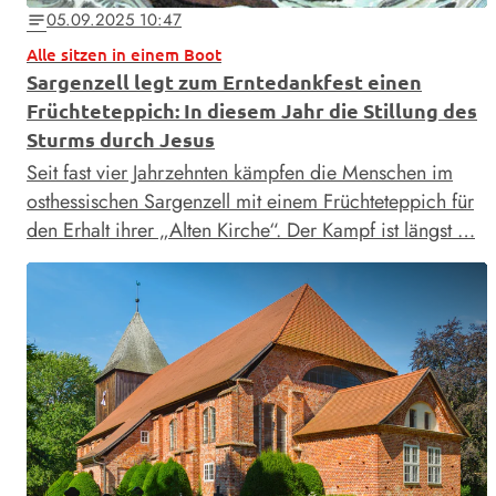
05.09.2025 10:47
notes
Alle sitzen in einem Boot
Sargenzell legt zum Erntedankfest einen
Früchteteppich: In diesem Jahr die Stillung des
Sturms durch Jesus
Seit fast vier Jahrzehnten kämpfen die Menschen im
osthessischen Sargenzell mit einem Früchteteppich für
den Erhalt ihrer „Alten Kirche“. Der Kampf ist längst …