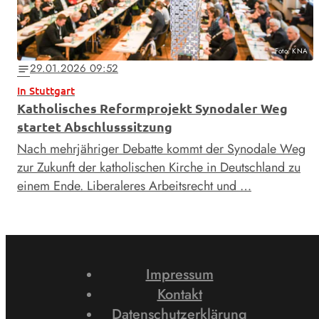
Foto: KNA
29.01.2026 09:52
notes
In Stuttgart
Katholisches Reformprojekt Synodaler Weg
startet Abschlusssitzung
Nach mehrjähriger Debatte kommt der Synodale Weg
zur Zukunft der katholischen Kirche in Deutschland zu
einem Ende. Liberaleres Arbeitsrecht und …
Impressum
Kontakt
Datenschutzerklärung