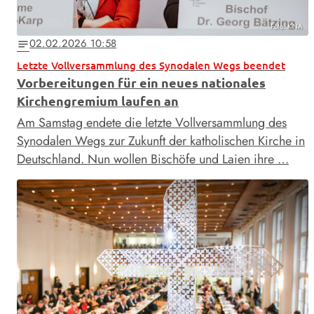
Foto: KNA
02.02.2026 10:58
notes
Letzte Vollversammlung des Synodalen Wegs beendet
Vorbereitungen für ein neues nationales
Kirchengremium laufen an
Am Samstag endete die letzte Vollversammlung des
Synodalen Wegs zur Zukunft der katholischen Kirche in
Deutschland. Nun wollen Bischöfe und Laien ihre …