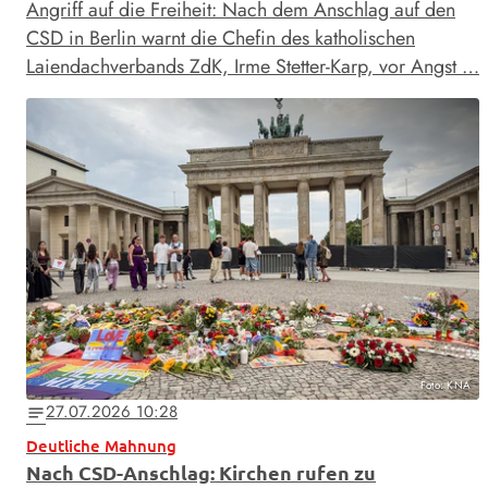
Angriff auf die Freiheit: Nach dem Anschlag auf den
CSD in Berlin warnt die Chefin des katholischen
Laiendachverbands ZdK, Irme Stetter-Karp, vor Angst …
Foto: KNA
27.07.2026 10:28
notes
Deutliche Mahnung
Nach CSD-Anschlag: Kirchen rufen zu