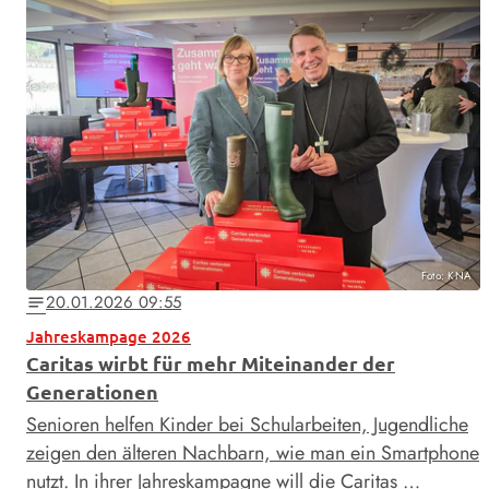
Foto: KNA
20.01.2026 09:55
notes
Jahreskampage 2026
Caritas wirbt für mehr Miteinander der
Generationen
Senioren helfen Kinder bei Schularbeiten, Jugendliche
zeigen den älteren Nachbarn, wie man ein Smartphone
nutzt. In ihrer Jahreskampagne will die Caritas …