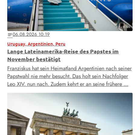
Foto: KNA
06.08.2026 10:19
notes
Uruguay, Argentinien, Peru
Lange Lateinamerika-Reise des Papstes im
November bestätigt
Franziskus hat sein Heimatland Argentinien nach seiner
Papstwahl nie mehr besucht. Das holt sein Nachfolger
Leo XIV. nun nach. Zudem kehrt er an seine frühere …