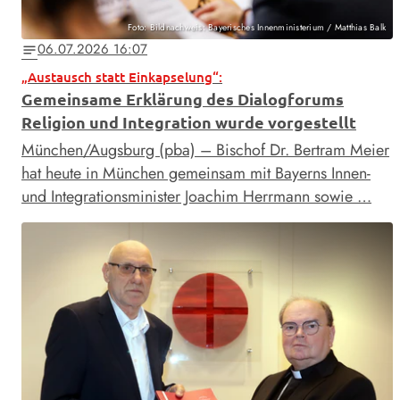
Foto: Bildnachweis: Bayerisches Innenministerium / Matthias Balk
06.07.2026 16:07
notes
„Austausch statt Einkapselung“:
Gemeinsame Erklärung des Dialogforums
Religion und Integration wurde vorgestellt
München/Augsburg (pba) – Bischof Dr. Bertram Meier
hat heute in München gemeinsam mit Bayerns Innen-
und Integrationsminister Joachim Herrmann sowie …