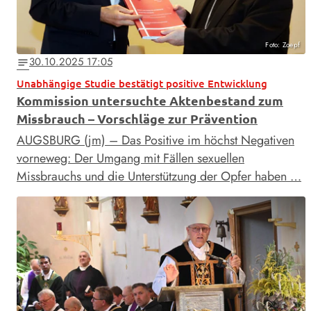
Foto: Zoepf
30.10.2025 17:05
notes
Unabhängige Studie bestätigt positive Entwicklung
Kommission untersuchte Aktenbestand zum
Missbrauch – Vorschläge zur Prävention
AUGSBURG (jm) – Das Positive im höchst Negativen
vorneweg: Der Umgang mit Fällen sexuellen
Missbrauchs und die Unterstützung der Opfer haben …