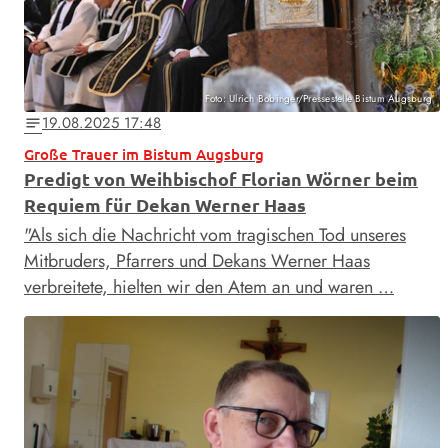
Foto: Ulrich Bobinger/Pressestelle Bistum Augsburg
19.08.2025 17:48
notes
Große Trauer im Bistum Augsburg
Predigt von Weihbischof Florian Wörner beim
Requiem für Dekan Werner Haas
"Als sich die Nachricht vom tragischen Tod unseres
Mitbruders, Pfarrers und Dekans Werner Haas
verbreitete, hielten wir den Atem an und waren …