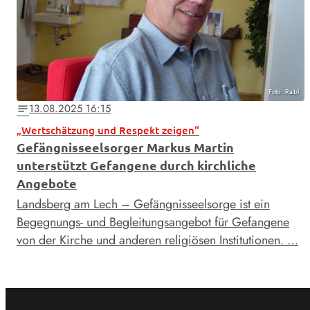
Foto: Rabl
13.08.2025 16:15
notes
„Wertschätzung und Respekt zeigen“
Gefängnisseelsorger Markus Martin
unterstützt Gefangene durch kirchliche
Angebote
Landsberg am Lech – Gefängnisseelsorge ist ein
Begegnungs- und Begleitungsangebot für Gefangene
von der Kirche und anderen religiösen Institutionen. …