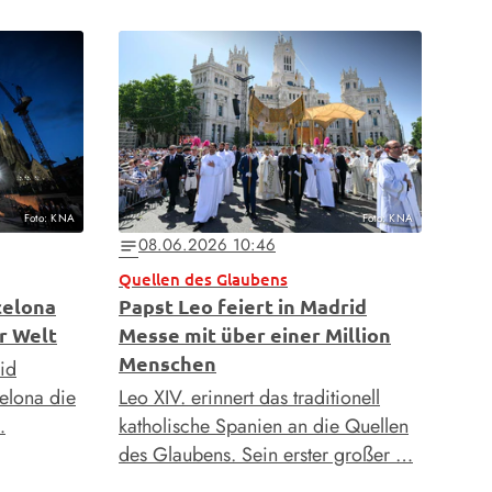
Foto: KNA
Foto: KNA
08.06.2026 10:46
notes
Quellen des Glaubens
celona
Papst Leo feiert in Madrid
r Welt
Messe mit über einer Million
Menschen
id
elona die
Leo XIV. erinnert das traditionell
…
katholische Spanien an die Quellen
des Glaubens. Sein erster großer …