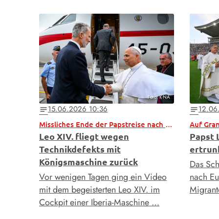
Foto: KNA
15.06.2026 10:36
12.06
notes
notes
Missliches Ende der Papstreise nach Spanien
Auf Gran
Leo XIV. fliegt wegen
Papst 
Technikdefekts mit
ertrun
Königsmaschine zurück
Das Sch
Vor wenigen Tagen ging ein Video
nach E
mit dem begeisterten Leo XIV. im
Migrant
Cockpit einer Iberia-Maschine …