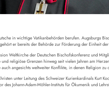
utsche in wichtige Vatikanbehörden berufen. Augsburgs Bisc
 gehört er bereits der Behörde zur Förderung der Einheit der
ssion Weltkirche der Deutschen Bischofskonferenz und Mitgl
e und religiöse Grenzen hinweg seit vielen Jahren am Herzen.
auch angesichts weltweiter Konflikte, in denen Religion zu of
Christen unter Leitung des Schweizer Kurienkardinals Kurt K
rektor des Johann-Adam-Möhler-Instituts für Ökumenik und Le