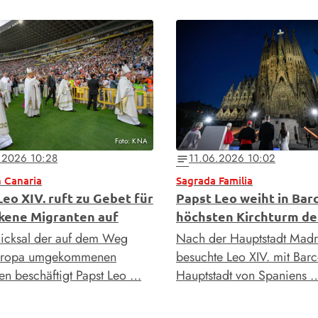
Foto: KNA
.2026 10:28
11.06.2026 10:02
notes
 Canaria
Sagrada Familia
Leo XIV. ruft zu Gebet für
Papst Leo weiht in Bar
kene Migranten auf
höchsten Kirchturm de
icksal der auf dem Weg
Nach der Hauptstadt Madr
uropa umgekommenen
besuchte Leo XIV. mit Barc
en beschäftigt Papst Leo …
Hauptstadt von Spaniens 